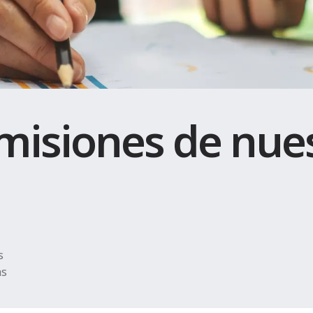
misiones de nue
s
as