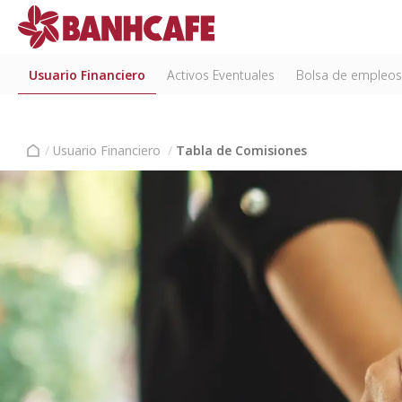
Usuario Financiero
Activos Eventuales
Bolsa de empleos
/
Usuario Financiero
/
Tabla de Comisiones